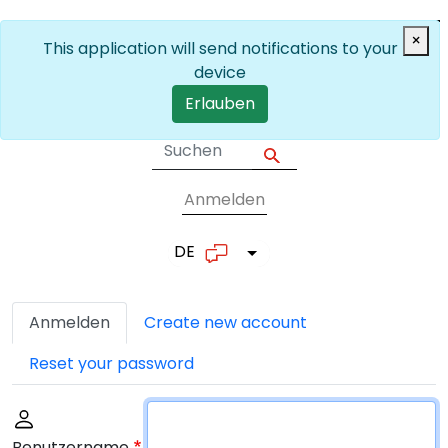
Skip to main content
×
This application will send notifications to your
device
Erlauben
Anmelden
User account me
DE
List additional actions
Primäre Reiter
Anmelden
Create new account
Reset your password
Benutzername