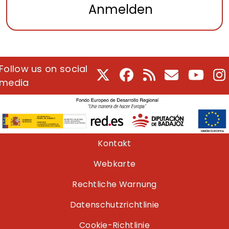
Anmelden
Follow us on social
X
Facebook
RSS
E-Mail
Youtu
I
media
Pie de página
Kontakt
Webkarte
Rechtliche Warnung
Datenschutzrichtlinie
Cookie-Richtlinie