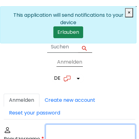
Skip to main content
×
This application will send notifications to your
device
Erlauben
Anmelden
User account me
DE
List additional actions
Primäre Reiter
Anmelden
Create new account
Reset your password
Benutzername