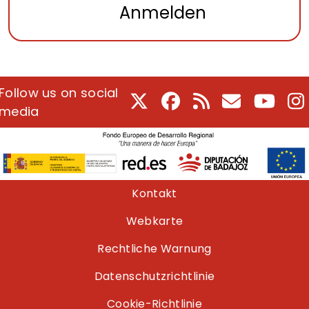
Anmelden
Follow us on social
X
Facebook
RSS
E-Mail
Youtu
I
media
Pie de página
Kontakt
Webkarte
Rechtliche Warnung
Datenschutzrichtlinie
Cookie-Richtlinie