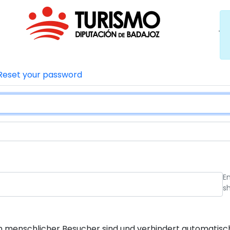
Reset your password
E
s
 ein menschlicher Besucher sind und verhindert automati