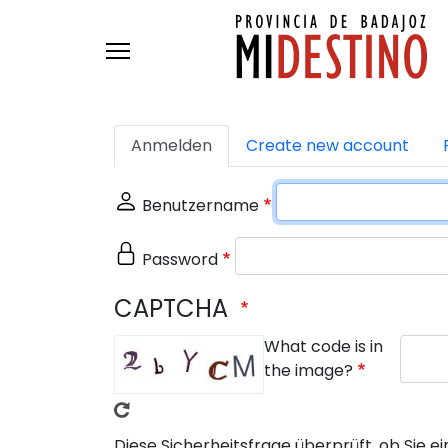
Skip to main content
Primäre Reiter
Anmelden
Create new account
Benutzername
Password
CAPTCHA
What code is in
the image?
Diese Sicherheitsfrage überprüft, ob Sie