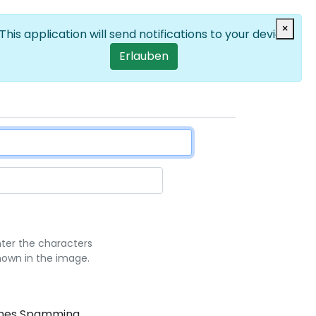
Anmelden
×
DE
List additional
User account men
This application will send notifications to your device
Erlauben
nter the characters
hown in the image.
sches Spamming.