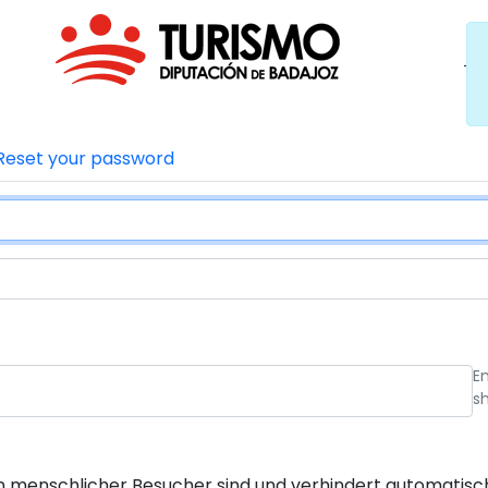
Reset your password
E
s
 ein menschlicher Besucher sind und verhindert automati