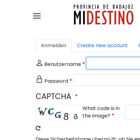
Skip to main content
Primäre Reiter
Anmelden
Create new account
Benutzername
Password
CAPTCHA
What code is in
the image?
Diese Sicherheitsfrage überprüft, ob Sie