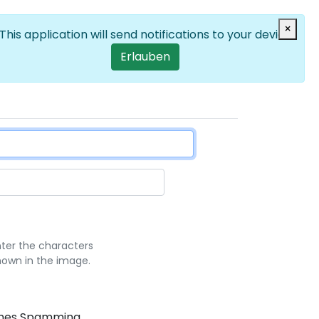
Anmelden
×
DE
List additional
User account men
This application will send notifications to your device
Erlauben
nter the characters
hown in the image.
sches Spamming.