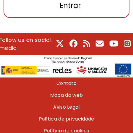
Entrar
Follow us on social
X
Facebook
RSS
E-Mail
Youtu
I
media
Pie de página
Contato
Mapa da web
Aviso Legal
Política de privacidade
Política de cookies