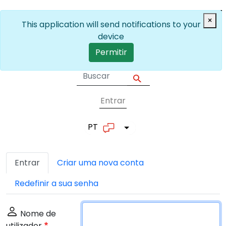
Passar para o conteúdo principal
×
This application will send notifications to your
device
Permitir
Entrar
User account me
PT
Lista de ações adicionais
Separadores primários
Entrar
Criar uma nova conta
Redefinir a sua senha
Nome de
utilizador