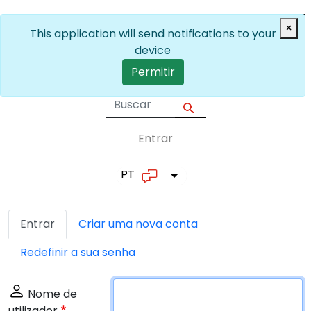
Passar para o conteúdo principal
×
This application will send notifications to your
device
Permitir
Entrar
User account me
PT
Lista de ações adicionais
Separadores primários
Entrar
Criar uma nova conta
Redefinir a sua senha
Nome de
utilizador