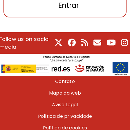
Entrar
Follow us on social
X
Facebook
RSS
E-Mail
Youtu
I
media
Pie de página
Contato
Mapa da web
Aviso Legal
Política de privacidade
Política de cookies