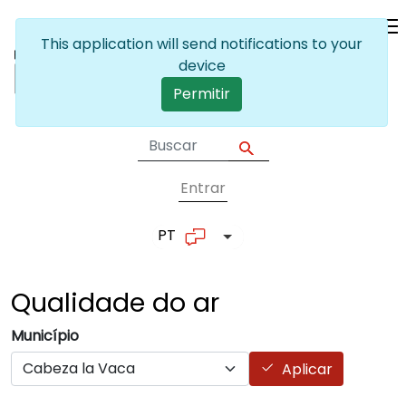
Passar para o conteúdo principal
This application will send notifications to your
device
Permitir
Entrar
User account me
PT
Lista de ações adicionais
Qualidade do
ar
Município
Aplicar