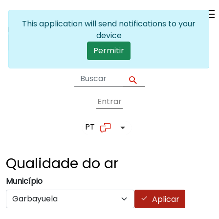
Passar para o conteúdo principal
This application will send notifications to your
device
Permitir
Entrar
User account me
PT
Lista de ações adicionais
Qualidade do
ar
Município
Aplicar