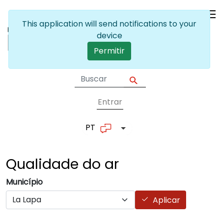
Passar para o conteúdo principal
This application will send notifications to your
device
Permitir
Entrar
User account me
PT
Lista de ações adicionais
Qualidade do
ar
Município
Aplicar