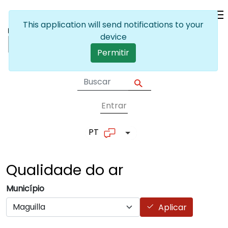
Passar para o conteúdo principal
This application will send notifications to your
device
Permitir
Entrar
User account me
PT
Lista de ações adicionais
Qualidade do
ar
Município
Aplicar