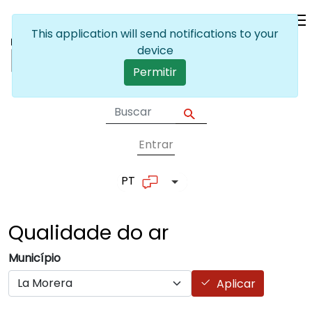
Passar para o conteúdo principal
This application will send notifications to your
device
Permitir
Entrar
User account me
PT
Lista de ações adicionais
Qualidade do
ar
Município
Aplicar