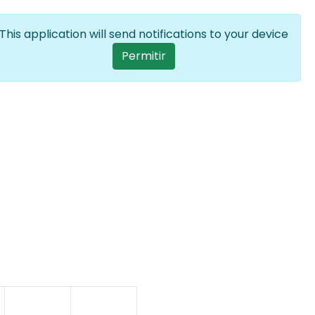
Entrar
PT
Lista de ações a
This application will send notifications to your device
User account me
Permitir