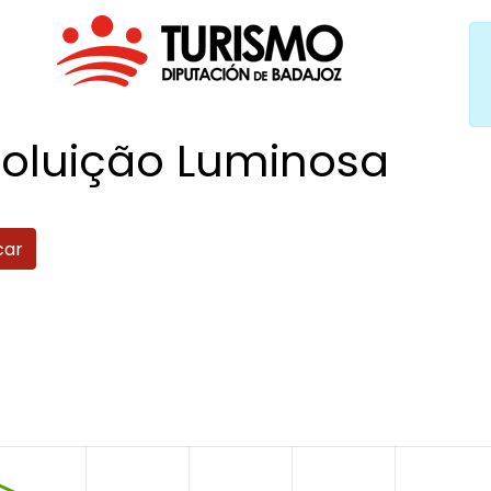
Poluição
Luminosa
car