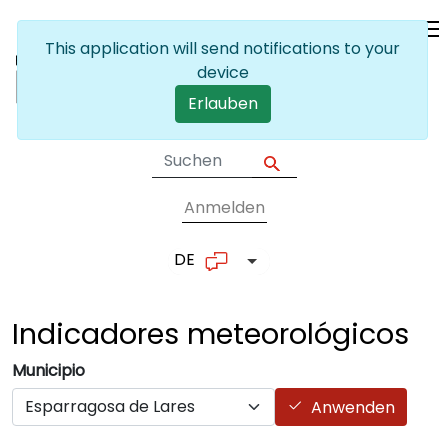
Skip to main content
This application will send notifications to your
device
Erlauben
Anmelden
User account me
DE
List additional actions
Indicadores
meteorológicos
Municipio
Anwenden