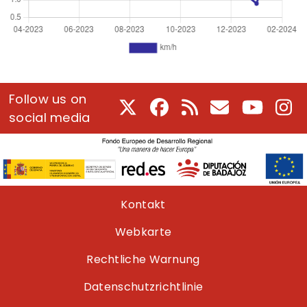
Follow us on
X
Facebook
RSS
E-Mail
Youtube
In
social media
Pie de página
Kontakt
Webkarte
Rechtliche Warnung
Datenschutzrichtlinie