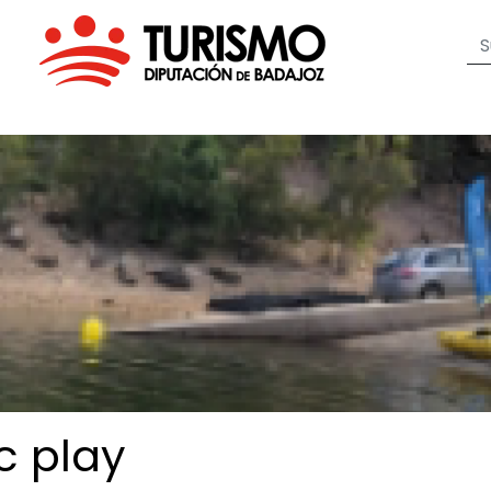
ic
play