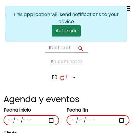
Skip to main content
This application will send notifications to your
device
Autoriser
Se connecter
User account me
FR
List additional actions
Agenda y
eventos
Fecha inicio
Fecha fin