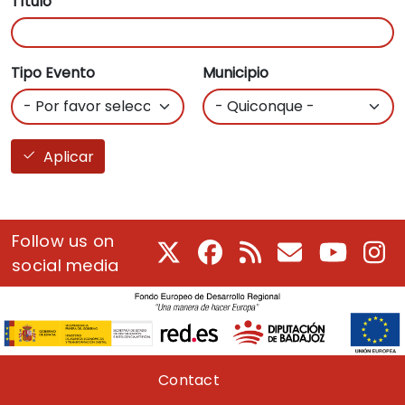
Título
Tipo Evento
Municipio
Aplicar
Follow us on
X
Facebook
RSS
Courriel
Youtube
In
social media
Pie de página
Contact