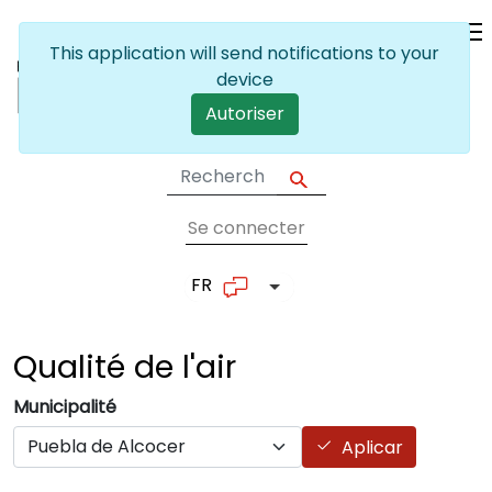
Skip to main content
This application will send notifications to your
device
Autoriser
Se connecter
User account me
FR
List additional actions
Qualité de
l'air
Municipalité
Aplicar