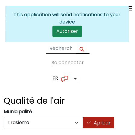
Skip to main content
This application will send notifications to your
device
Autoriser
Se connecter
User account me
FR
List additional actions
Qualité de
l'air
Municipalité
Aplicar