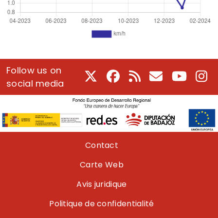
Follow us on
X
Facebook
RSS
Courriel
Youtube
In
social media
Pie de página
Contact
Carte Web
Avis juridique
Politique de confidentialité