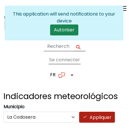
Skip to main content
This application will send notifications to your
device
Autoriser
Se connecter
User account me
FR
List additional actions
Indicadores
meteorológicos
Municipio
Appliquer