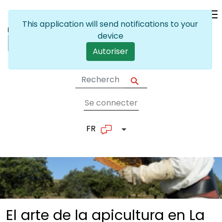
Skip to main content
Se connecter
User account me
FR
List additional actions
El arte de la apicultura en La