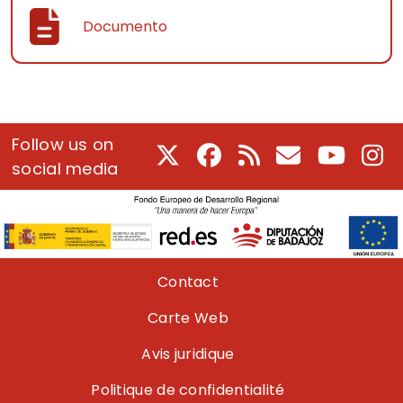
Documento
Follow us on
X
Facebook
RSS
Courriel
Youtube
In
social media
Pie de página
Contact
Carte Web
Avis juridique
Politique de confidentialité