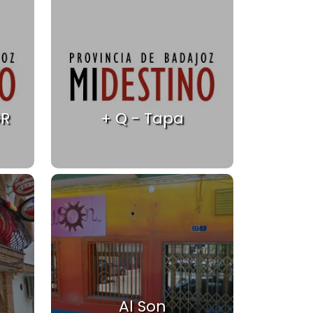
GR
+ Q - Tapa
Al Son