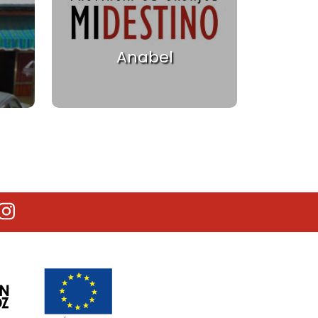
Anabel
ge
 page
utube
Instagram