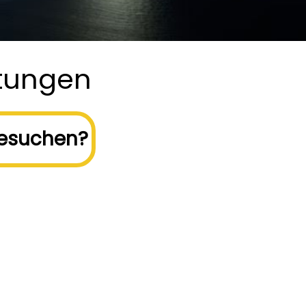
stungen
esuchen?