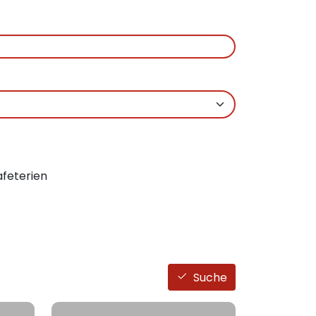
feterien
Suche