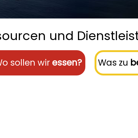
ssourcen und
Dienstlei
o sollen wir
essen?
Was zu
b