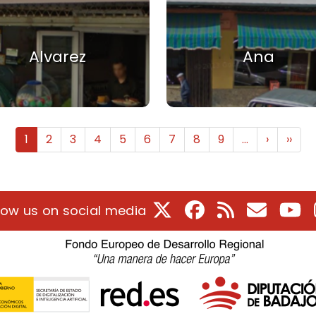
Alvarez
Ana
Next pa
Last
1
2
3
4
5
6
7
8
9
…
›
››
X
Facebook
RSS
E-Mail
Yo
low us on social media