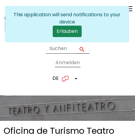
Skip to main content
This application will send notifications to your
device
Erlauben
Anmelden
User account me
DE
List additional actions
Oficina de Turismo Teatro