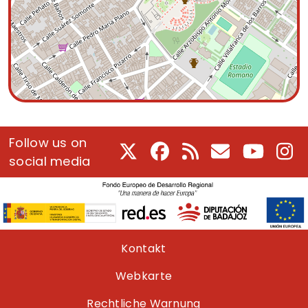
Follow us on
X
Facebook
RSS
E-Mail
Youtube
In
social media
Pie de página
Kontakt
Webkarte
Rechtliche Warnung