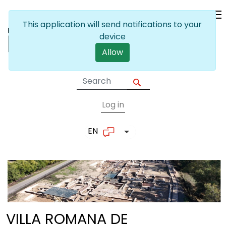
Skip to main content
This application will send notifications to your
device
Allow
Log in
User account me
EN
List additional actions
VILLA ROMANA DE