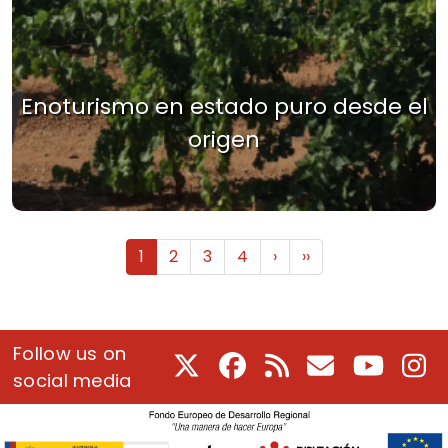
Enoturismo en estado puro desde el
origen
Pagination
Next page
Last page
1
2
3
4
›
››
Follow us on
X
Facebook
RSS
E-Mail
Youtube
In
social media