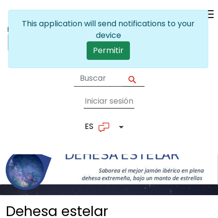
Pasar al contenido principal
Iniciar sesión
User account me
ES
Lista adicional de accion
Dehesa
estelar