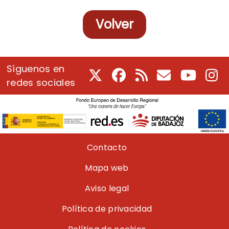
Volver
Síguenos en
X
Facebook
RSS
Correo electrón
Youtube
In
redes sociales
Pie de página
Contacto
Mapa web
Aviso legal
Política de privacidad