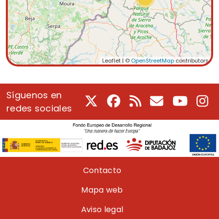
Leaflet | ©
OpenStreetMap
contributors
Síguenos en
X
Facebook
RSS
Correo electrón
Youtube
In
redes sociales
Pie de página
Contacto
Mapa web
Aviso legal