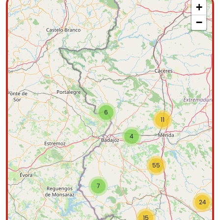
+
−
6
11
4
55
7
24
15