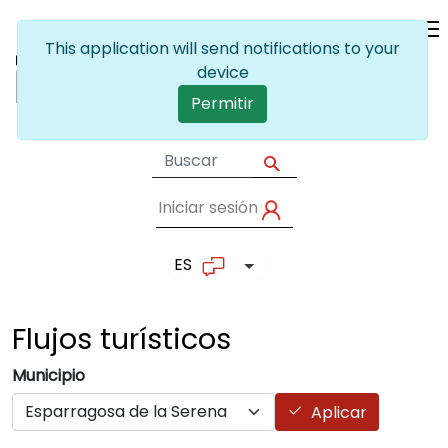
Pasar al contenido principal
This application will send notifications to your
device
Permitir
Iniciar sesión
User account me
ES
Lista adicional de accion
Flujos
turísticos
Municipio
Aplicar