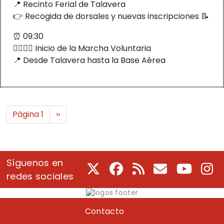
📍 Recinto Ferial de Talavera
👉 Recogida de dorsales y nuevas inscripciones 📝
⏰ 09:30
🚶‍♀️🚶‍♂️ Inicio de la Marcha Voluntaria
📍 Desde Talavera hasta la Base Aérea
Paginación
Siguiente página
Página 1
››
Síguenos en
X
Facebook
RSS
Correo electrón
Youtube
In
redes sociales
Pie de página
Contacto