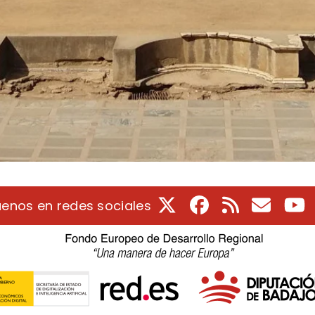
X
Facebook
RSS
Correo e
Y
uenos en redes sociales