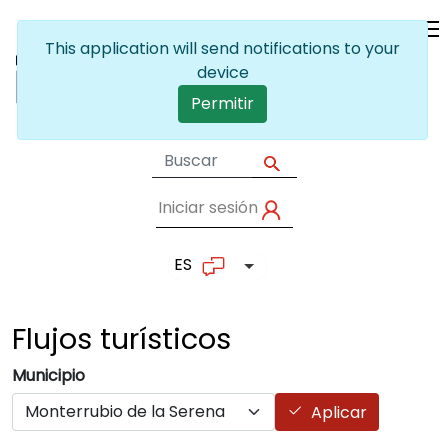
Pasar al contenido principal
This application will send notifications to your
device
Permitir
Iniciar sesión
User account me
ES
Lista adicional de accion
Flujos
turísticos
Municipio
Aplicar