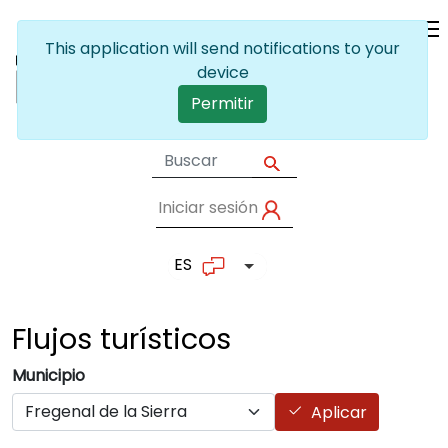
Pasar al contenido principal
This application will send notifications to your
device
Permitir
Iniciar sesión
User account me
ES
Lista adicional de accion
Flujos
turísticos
Municipio
Aplicar