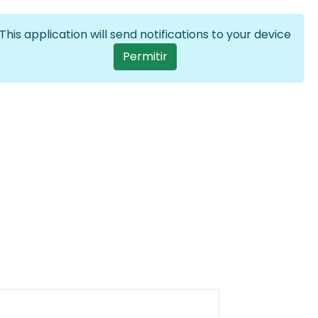
Iniciar sesión
ES
Lista adiciona
This application will send notifications to your device
User account menu
Permitir