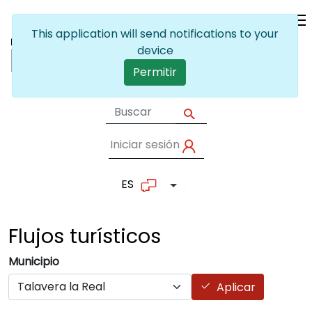
Pasar al contenido principal
This application will send notifications to your
device
Permitir
Iniciar sesión
User account me
ES
Lista adicional de accion
Flujos
turísticos
Municipio
Aplicar