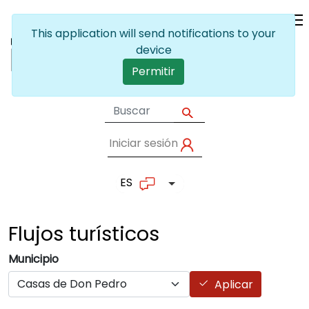
Pasar al contenido principal
This application will send notifications to your
device
Permitir
Iniciar sesión
User account me
ES
Lista adicional de accion
Flujos
turísticos
Municipio
Aplicar