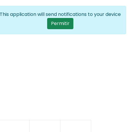
Iniciar sesión
ES
Lista adicion
This application will send notifications to your device
User account menu
Permitir