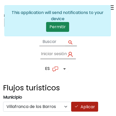
Pasar al contenido principal
This application will send notifications to your
device
Permitir
Iniciar sesión
User account me
ES
Lista adicional de accion
Flujos
turísticos
Municipio
Aplicar