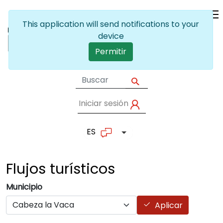
Pasar al contenido principal
This application will send notifications to your
device
Permitir
Iniciar sesión
User account me
ES
Lista adicional de accion
Flujos
turísticos
Municipio
Aplicar