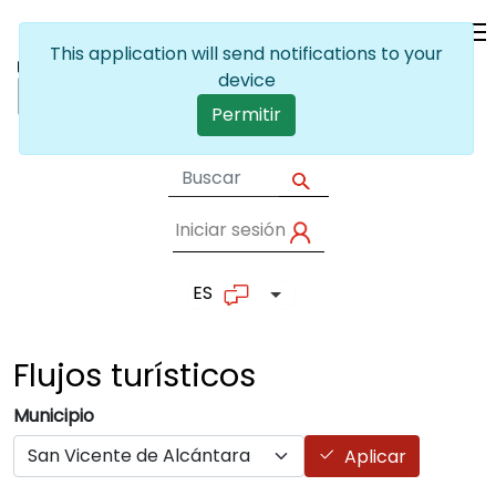
Pasar al contenido principal
This application will send notifications to your
device
Permitir
Iniciar sesión
User account me
ES
Lista adicional de accion
Flujos
turísticos
Municipio
Aplicar