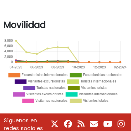
Movilidad
Síguenos en
X
Facebook
RSS
Correo electrón
Youtube
In
redes sociales