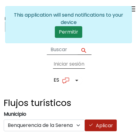
Pasar al contenido principal
This application will send notifications to your
device
Permitir
Iniciar sesión
User account me
ES
Lista adicional de accion
Flujos
turísticos
Municipio
Aplicar