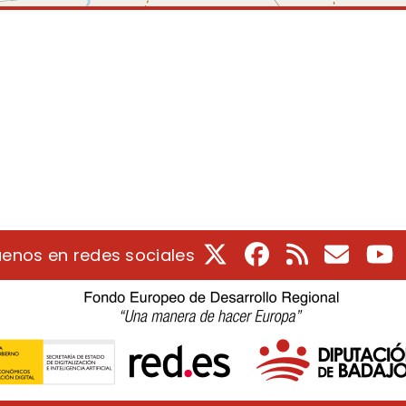
X
Facebook
RSS
Correo e
Y
uenos en redes sociales