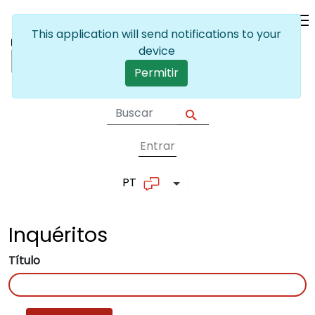
Passar para o conteúdo principal
This application will send notifications to your
device
Permitir
Entrar
User account me
PT
Lista de ações adicionais
Inquéritos
Título