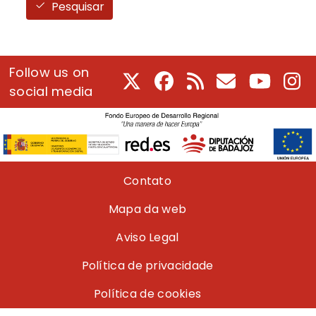
Pesquisar
Follow us on
X
Facebook
RSS
E-Mail
Youtube
In
social media
Pie de página
Contato
Mapa da web
Aviso Legal
Política de privacidade
Política de cookies