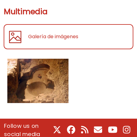
Multimedia
Galería de imágenes
Follow us on
X
Facebook
RSS
E-Mail
Youtube
In
social media