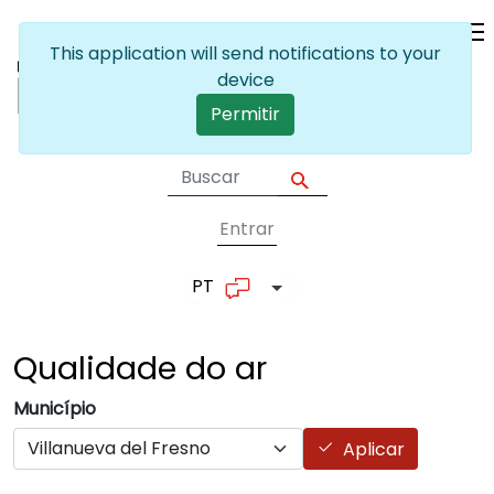
Passar para o conteúdo principal
This application will send notifications to your
device
Permitir
Entrar
User account me
PT
Lista de ações adicionais
Qualidade do
ar
Município
Aplicar