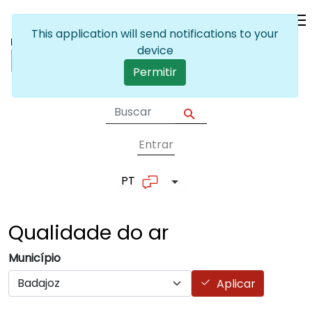
Passar para o conteúdo principal
This application will send notifications to your
device
Permitir
Entrar
User account me
PT
Lista de ações adicionais
Qualidade do
ar
Município
Aplicar