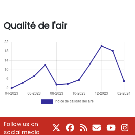
Qualité de l'air
Follow us on
X
Facebook
RSS
Courriel
Youtube
In
social media