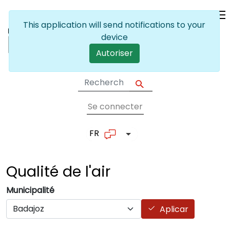
Skip to main content
This application will send notifications to your
device
Autoriser
Se connecter
User account me
FR
List additional actions
Qualité de
l'air
Municipalité
Aplicar