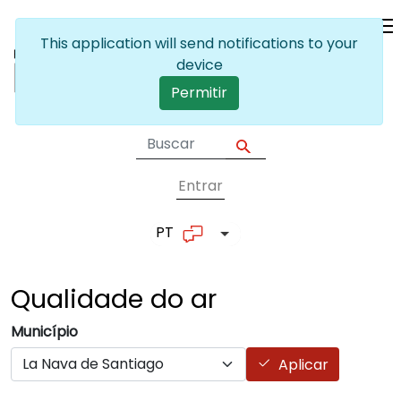
Passar para o conteúdo principal
This application will send notifications to your
device
Permitir
Entrar
User account me
PT
Lista de ações adicionais
Qualidade do
ar
Município
Aplicar