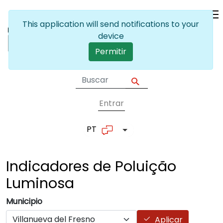
Passar para o conteúdo principal
This application will send notifications to your
device
Permitir
Entrar
User account me
PT
Lista de ações adicionais
Indicadores de Poluição
Luminosa
Municipio
Aplicar