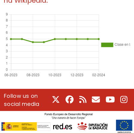
na Wikipedia.
Follow us on
X
Facebook
RSS
E-Mail
Youtube
In
social media