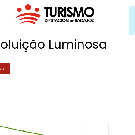
Poluição
Luminosa
car