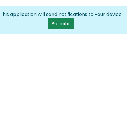
Entrar
PT
Lista de ações a
This application will send notifications to your device
User account me
Permitir