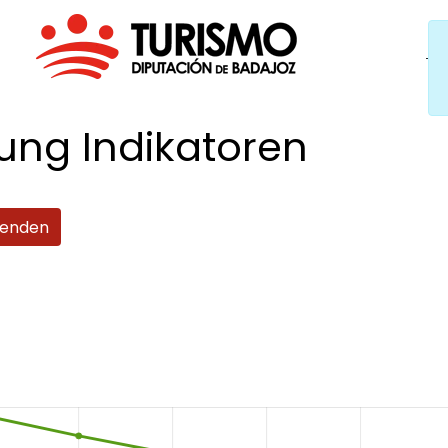
zung
Indikatoren
enden