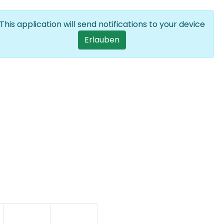
Anmelden
DE
List additional
This application will send notifications to your device
User account men
Erlauben