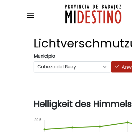
Skip to main content
Lichtverschmut
Municipio
Anw
Helligkeit des Himmels