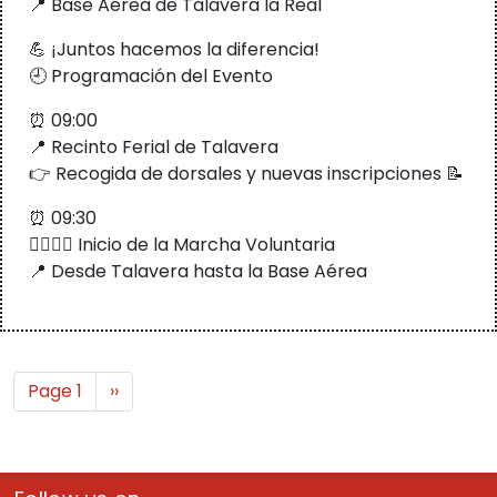
📍 Base Aérea de Talavera la Real
💪 ¡Juntos hacemos la diferencia!
🕘 Programación del Evento
⏰ 09:00
📍 Recinto Ferial de Talavera
👉 Recogida de dorsales y nuevas inscripciones 📝
⏰ 09:30
🚶‍♀️🚶‍♂️ Inicio de la Marcha Voluntaria
📍 Desde Talavera hasta la Base Aérea
Pagination
Next page
Page 1
››